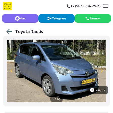
+7 (903) 984-29-39
Max
Telegram
Звонок
Toyota Ractis
chevron_left
chevron_right
Видео
1 / 12