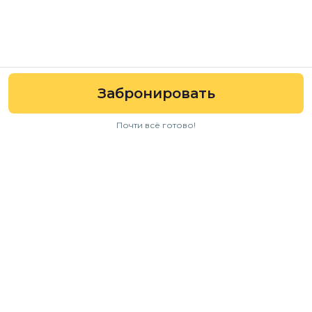
Забронировать
Почти всё готово!
Навигация
Авто
Условия аренды
Отзывы
FAQ
Для бизнеса