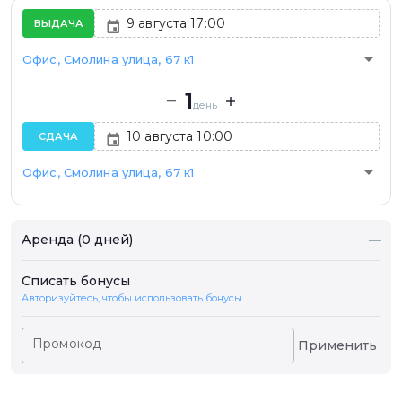
ВЫДАЧА
arrow_drop_down
Офис, Смолина улица, 67 к1
1
день
СДАЧА
arrow_drop_down
Офис, Смолина улица, 67 к1
Аренда (0 дней)
—
Списать бонусы
Авторизуйтесь, чтобы использовать бонусы
Промокод
Применить