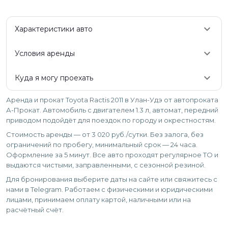
keyboard_arrow_down
Характеристики авто
keyboard_arrow_down
Условия аренды
keyboard_arrow_down
Куда я могу проехать
Аренда и прокат Toyota Ractis 2011 в Улан-Удэ от автопроката
А-Прокат. Автомобиль с двигателем 1.3 л, автомат, передний
приводом подойдёт для поездок по городу и окрестностям.
Стоимость аренды — от 3 020 руб./сутки. Без залога, без
ограничений по пробегу, минимальный срок — 24 часа.
Оформление за 5 минут. Все авто проходят регулярное ТО и
выдаются чистыми, заправленными, с сезонной резиной.
Для бронирования выберите даты на сайте или свяжитесь с
нами в Telegram. Работаем с физическими и юридическими
лицами, принимаем оплату картой, наличными или на
расчётный счёт.