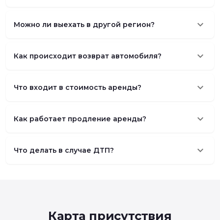
keyboard_arrow_down
Можно ли выехать в другой регион?
keyboard_arrow_down
Как происходит возврат автомобиля?
keyboard_arrow_down
Что входит в стоимость аренды?
keyboard_arrow_down
Как работает продление аренды?
keyboard_arrow_down
Что делать в случае ДТП?
Карта присутствия