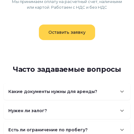
Мы принимаем оплату на расчетный счет, наличными
или картой. Работаем с НДС и без НДС
Оставить заявку
Часто задаваемые вопросы
keyboard_arrow_down
Какие документы нужны для аренды?
keyboard_arrow_down
Нужен ли залог?
keyboard_arrow_down
Есть ли ограничение по пробегу?