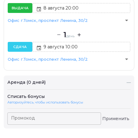
ВЫДАЧА
arrow_drop_down
Офис г.Томск, проспект Ленина, 30/2
1
день
СДАЧА
arrow_drop_down
Офис г.Томск, проспект Ленина, 30/2
Аренда (0 дней)
—
Списать бонусы
Авторизуйтесь, чтобы использовать бонусы
Промокод
Применить