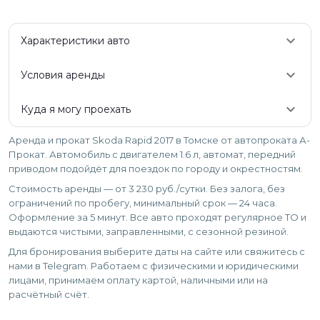
keyboard_arrow_down
Характеристики авто
keyboard_arrow_down
Условия аренды
keyboard_arrow_down
Куда я могу проехать
Аренда и прокат Skoda Rapid 2017 в Томске от автопроката А-
Прокат. Автомобиль с двигателем 1.6 л, автомат, передний
приводом подойдёт для поездок по городу и окрестностям.
Стоимость аренды — от 3 230 руб./сутки. Без залога, без
ограничений по пробегу, минимальный срок — 24 часа.
Оформление за 5 минут. Все авто проходят регулярное ТО и
выдаются чистыми, заправленными, с сезонной резиной.
Для бронирования выберите даты на сайте или свяжитесь с
нами в Telegram. Работаем с физическими и юридическими
лицами, принимаем оплату картой, наличными или на
расчётный счёт.