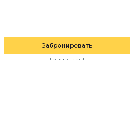
Забронировать
Почти всё готово!
Навигация
Авто
Условия аренды
Отзывы
FAQ
Для бизнеса