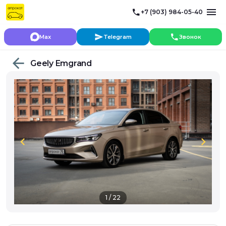
+7 (903) 984-05-40
Max
Telegram
Звонок
Geely Emgrand
chevron_left
chevron_right
1 / 22