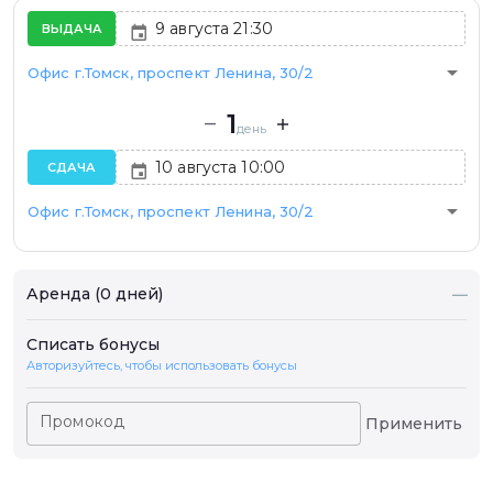
ВЫДАЧА
arrow_drop_down
Офис г.Томск, проспект Ленина, 30/2
1
день
СДАЧА
arrow_drop_down
Офис г.Томск, проспект Ленина, 30/2
Аренда (0 дней)
—
Списать бонусы
Авторизуйтесь, чтобы использовать бонусы
Промокод
Применить