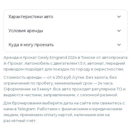
keyboard_arrow_down
Характеристики авто
keyboard_arrow_down
Условия аренды
keyboard_arrow_down
Куда я могу проехать
Аренда и прокат Geely Emgrand 2024 в Томске от автопроката
А-Прокат. Автомобиль с двигателем 1.5 л, автомат, передний
приводом подойдёт для поездок по городу и окрестностям.
Стоимость аренды — от 4 290 руб./сутки. Без залога, без
ограничений по пробегу, минимальный срок — 24 часа.
Оформление за 5 минут. Все авто проходят регулярное ТО и
выдаются чистыми, заправленными, с сезонной резиной.
Для бронирования выберите даты на сайте или свяжитесь с
нами в Telegram. Работаем с физическими и юридическими
лицами, принимаем оплату картой, наличными или на
расчётный счёт.