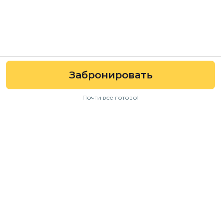
Забронировать
Почти всё готово!
Навигация
Авто
Условия аренды
Отзывы
FAQ
Для бизнеса