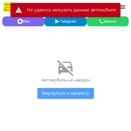
+7 (903) 984-05-40
warning
Не удалось загрузить данные автомобиля
Max
Telegram
Звонок
Автомобиль не найден
Вернуться к каталогу