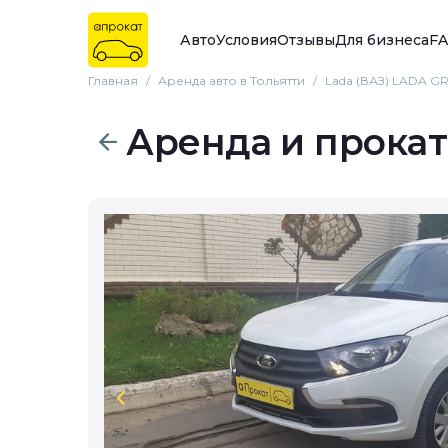
Авто
Условия
Отзывы
Для бизнеса
F
Главная
/
Аренда авто в Тольятти
/
Lada (ВАЗ) LADA G
Аренда и прокат
chevron_left