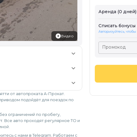
Аренда (0 дней)
Списать бонусы
Авторизуйтесь, чтобы
Видео
Промокод
keyboard_arrow_down
keyboard_arrow_down
keyboard_arrow_down
ьятти от автопроката А-Прокат.
 приводом подойдёт для поездок по
, без ограничений по пробегу,
т. Все авто проходят регулярное ТО и
иной.
итесь с нами в Telegram. Работаем с