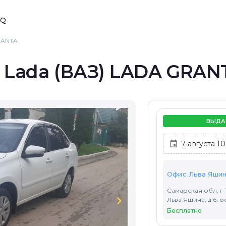
AQ
RANTA
 Lada (ВАЗ) LADA GRANT
ВЫДА
Офис Льва Яшин
Самарская обл, г 
chevron_right
Льва Яшина, д 6, 
Бесплатно