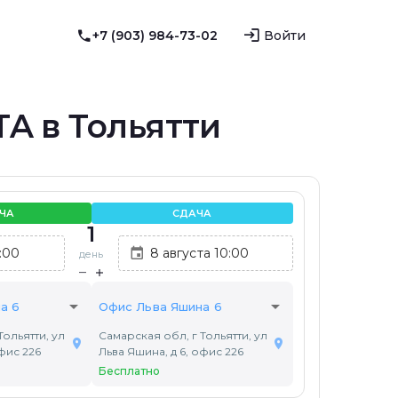
+7 (903) 984-73-02
Войти
A в Тольятти
ЧА
СДАЧА
1
день
arrow_drop_down
arrow_drop_down
а 6
Офис Льва Яшина 6
Тольятти, ул
Самарская обл, г Тольятти, ул
офис 226
Льва Яшина, д 6, офис 226
Бесплатно