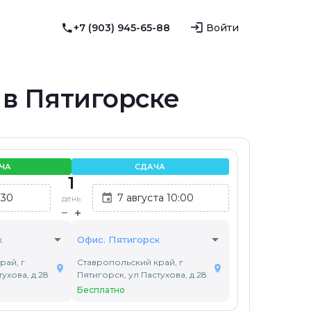
+7 (903) 945-65-88
Войти
 в Пятигорске
ЧА
СДАЧА
1
день
arrow_drop_down
arrow_drop_down
к
Офис. Пятигорск
рай, г
Ставропольский край, г
ухова, д 28
Пятигорск, ул Пастухова, д 28
Бесплатно