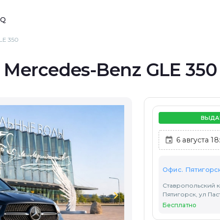
AQ
LE 350
 Mercedes-Benz GLE 350
ВЫДА
Офис. Пятигорс
Ставропольский к
chevron_right
Пятигорск, ул Паст
Бесплатно