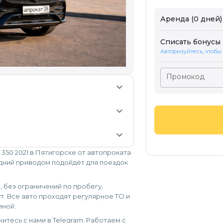
Аренда (0 дней)
Списать бонусы
Авторизуйтесь, чтобы
Промокод
keyboard_arrow_down
keyboard_arrow_down
keyboard_arrow_down
350 2021 в Пятигорске от автопроката
адний приводом подойдёт для поездок
а, без ограничений по пробегу,
т. Все авто проходят регулярное ТО и
иной.
итесь с нами в Telegram. Работаем с