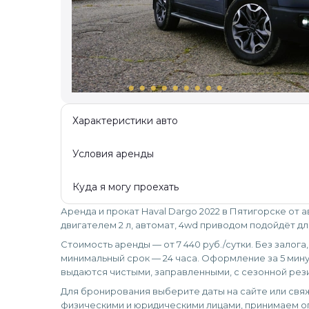
lens
lens
lens
lens
lens
lens
lens
lens
lens
Характеристики авто
Условия аренды
Куда я могу проехать
Аренда и прокат Haval Dargo 2022 в Пятигорске от 
двигателем 2 л, автомат, 4wd приводом подойдёт дл
Стоимость аренды — от 7 440 руб./сутки. Без залога
минимальный срок — 24 часа. Оформление за 5 мину
выдаются чистыми, заправленными, с сезонной рез
Для бронирования выберите даты на сайте или свяж
физическими и юридическими лицами, принимаем оп