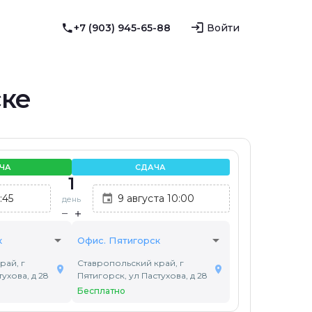
+7 (903) 945-65-88
Войти
ске
ЧА
СДАЧА
1
день
arrow_drop_down
arrow_drop_down
к
Офис. Пятигорск
рай, г
Ставропольский край, г
ухова, д 28
Пятигорск, ул Пастухова, д 28
Бесплатно