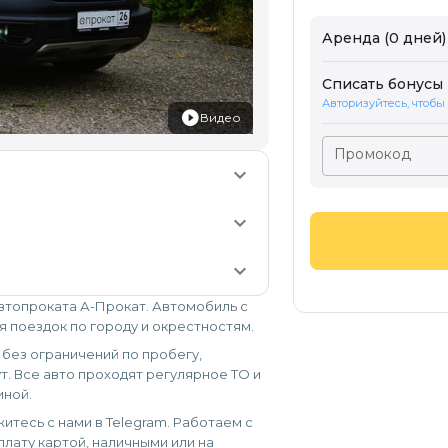
Аренда (0 дней)
Списать бонусы
Авторизуйтесь, чтобы
Видео
Промокод
keyboard_arrow_down
keyboard_arrow_down
keyboard_arrow_down
автопроката А-Прокат. Автомобиль с
я поездок по городу и окрестностям.
, без ограничений по пробегу,
т. Все авто проходят регулярное ТО и
иной.
итесь с нами в Telegram. Работаем с
лату картой, наличными или на