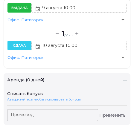
ВЫДАЧА
arrow_drop_down
Офис. Пятигорск
1
день
СДАЧА
arrow_drop_down
Офис. Пятигорск
Аренда (0 дней)
—
Списать бонусы
Авторизуйтесь, чтобы использовать бонусы
Промокод
Применить