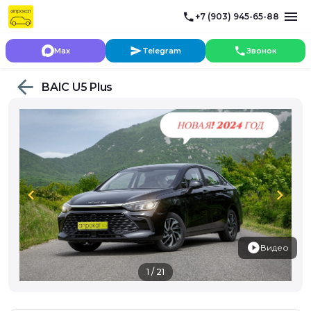
+7 (903) 945-65-88
Max
Telegram
Звонок
BAIC U5 Plus
chevron_left
chevron_right
Видео
1 / 21