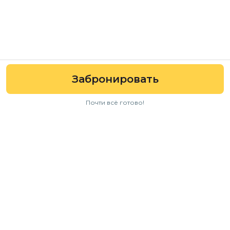
Забронировать
Почти всё готово!
Навигация
Авто
Условия аренды
Отзывы
FAQ
Для бизнеса