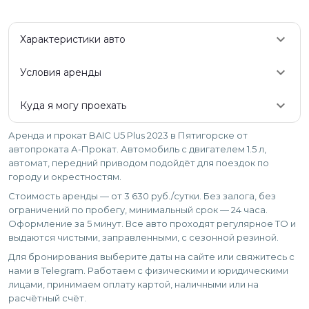
keyboard_arrow_down
Характеристики авто
keyboard_arrow_down
Условия аренды
keyboard_arrow_down
Куда я могу проехать
Аренда и прокат BAIC U5 Plus 2023 в Пятигорске от
автопроката А-Прокат. Автомобиль с двигателем 1.5 л,
автомат, передний приводом подойдёт для поездок по
городу и окрестностям.
Стоимость аренды — от 3 630 руб./сутки. Без залога, без
ограничений по пробегу, минимальный срок — 24 часа.
Оформление за 5 минут. Все авто проходят регулярное ТО и
выдаются чистыми, заправленными, с сезонной резиной.
Для бронирования выберите даты на сайте или свяжитесь с
нами в Telegram. Работаем с физическими и юридическими
лицами, принимаем оплату картой, наличными или на
расчётный счёт.