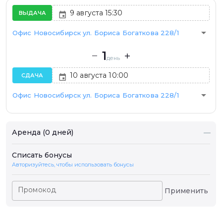
ВЫДАЧА
arrow_drop_down
Офис Новосибирск ул. Бориса Богаткова 228/1
1
день
СДАЧА
arrow_drop_down
Офис Новосибирск ул. Бориса Богаткова 228/1
Аренда (0 дней)
—
Списать бонусы
Авторизуйтесь, чтобы использовать бонусы
Промокод
Применить