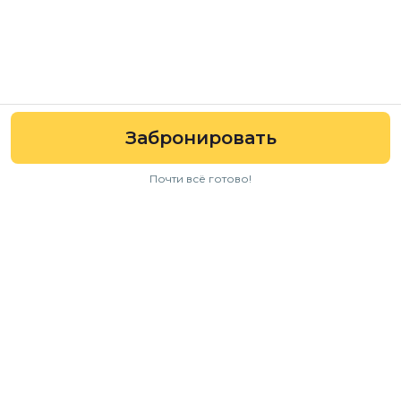
Забронировать
Почти всё готово!
Навигация
Авто
Условия аренды
Отзывы
FAQ
Для бизнеса