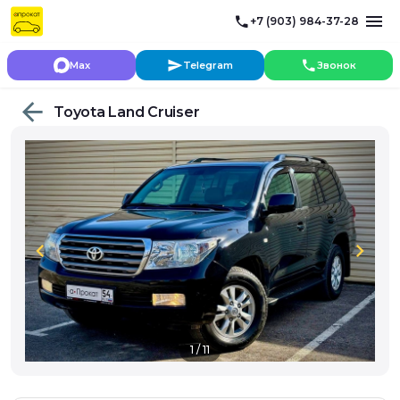
+7 (903) 984-37-28
Max
Telegram
Звонок
Toyota Land Cruiser
chevron_left
chevron_right
1 / 11