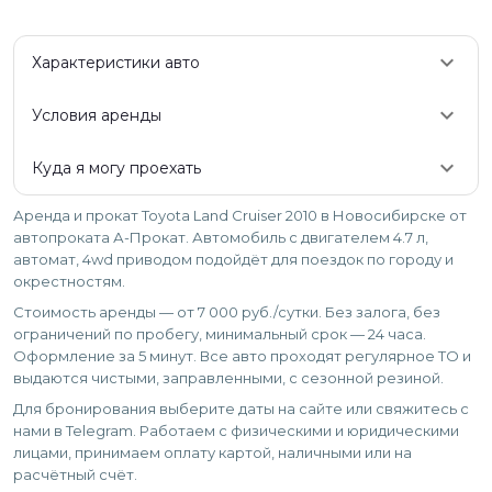
keyboard_arrow_down
Характеристики авто
keyboard_arrow_down
Условия аренды
keyboard_arrow_down
Куда я могу проехать
Аренда и прокат Toyota Land Cruiser 2010 в Новосибирске от
автопроката А-Прокат. Автомобиль с двигателем 4.7 л,
автомат, 4wd приводом подойдёт для поездок по городу и
окрестностям.
Стоимость аренды — от 7 000 руб./сутки. Без залога, без
ограничений по пробегу, минимальный срок — 24 часа.
Оформление за 5 минут. Все авто проходят регулярное ТО и
выдаются чистыми, заправленными, с сезонной резиной.
Для бронирования выберите даты на сайте или свяжитесь с
нами в Telegram. Работаем с физическими и юридическими
лицами, принимаем оплату картой, наличными или на
расчётный счёт.