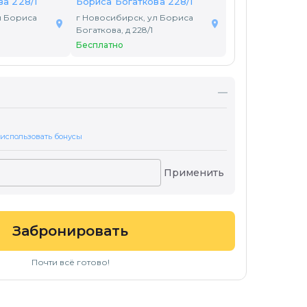
а 228/1
Бориса Богаткова 228/1
л Бориса
г Новосибирск, ул Бориса
Богаткова, д 228/1
Бесплатно
—
 использовать бонусы
Применить
Забронировать
Почти всё готово!