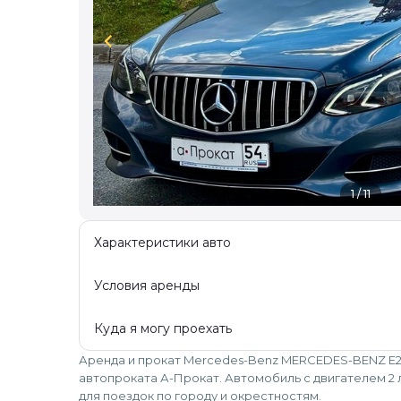
chevron_left
1 / 11
Характеристики авто
Условия аренды
Куда я могу проехать
Аренда и прокат Mercedes-Benz MERCEDES-BENZ E25
автопроката А-Прокат. Автомобиль с двигателем 2 
для поездок по городу и окрестностям.