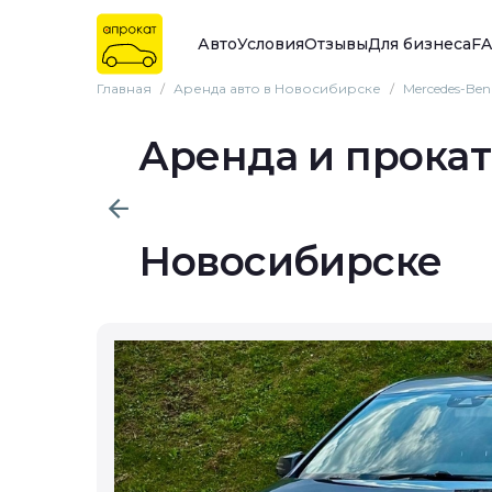
Авто
Условия
Отзывы
Для бизнеса
F
Главная
/
Аренда авто в Новосибирске
/
Mercedes-Be
Аренда и прокат
Новосибирске