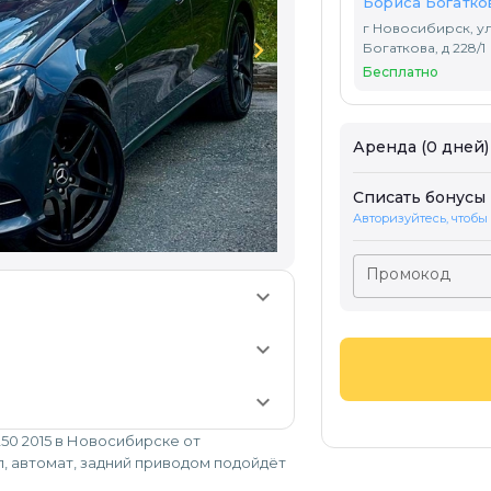
Бориса Богатков
г Новосибирск, у
chevron_right
Богаткова, д 228/1
Бесплатно
Аренда (0 дней)
Списать бонусы
Авторизуйтесь, чтобы
Промокод
keyboard_arrow_down
keyboard_arrow_down
keyboard_arrow_down
0 2015 в Новосибирске от
л, автомат, задний приводом подойдёт