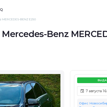
AQ
nz MERCEDES-BENZ E250
 Mercedes-Benz MERCED
ВЫДА
Офис Новосибир