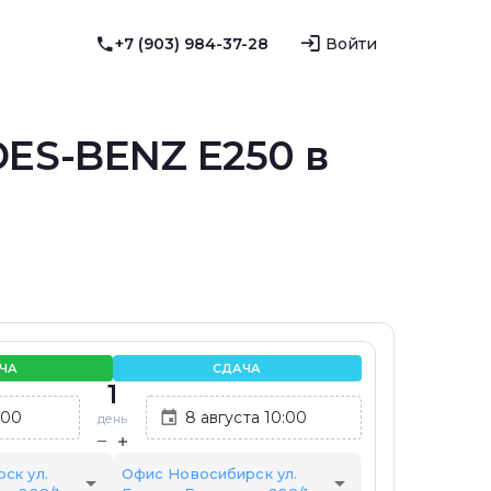
+7 (903) 984-37-28
Войти
ES-BENZ E250 в
ЧА
СДАЧА
1
день
ск ул.
Офис Новосибирск ул.
arrow_drop_down
arrow_drop_down