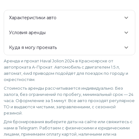
keyboard_arrow_down
Характеристики авто
keyboard_arrow_down
Условия аренды
keyboard_arrow_down
Куда я могу проехать
Аренда и прокат Haval Jolion 2024 в Красноярске от
автопроката А-Прокат. Автомобиль с двигателем 1.5 л,
автомат, 4wd приводом подойдёт для поездок по городу и
окрестностям.
Стоимость аренды рассчитывается индивидуально. Без
залога, без ограничений по пробегу, минимальный срок — 24
часа. Оформление за 5 минут. Все авто проходят регулярное
ТО и выдаются чистыми, заправленными, с сезонной
резиной.
Для бронирования выберите даты на сайте или свяжитесь с
нами в Telegram. Работаем с физическими и юридическими
лицами, принимаем оплату картой, наличными или на