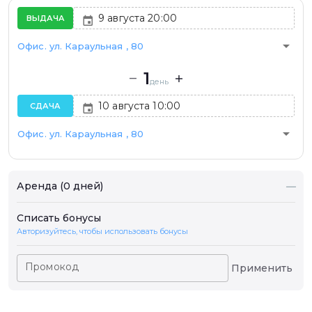
ВЫДАЧА
arrow_drop_down
Офис. ул. Караульная , 80
1
день
СДАЧА
arrow_drop_down
Офис. ул. Караульная , 80
Аренда (0 дней)
—
Списать бонусы
Авторизуйтесь, чтобы использовать бонусы
Промокод
Применить