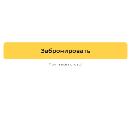
Забронировать
Почти всё готово!
Навигация
Авто
Условия аренды
Отзывы
FAQ