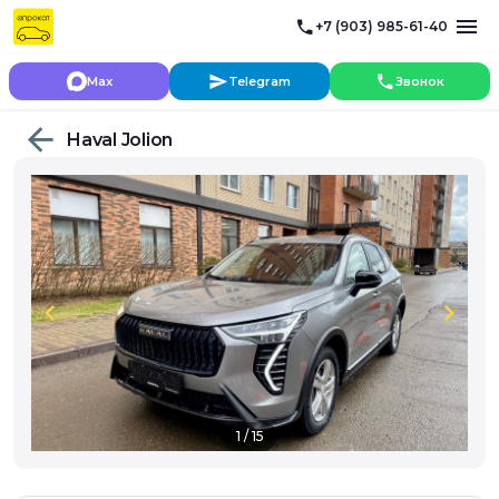
+7 (903) 985-61-40
Max
Telegram
Звонок
Haval Jolion
chevron_left
chevron_right
1 / 15