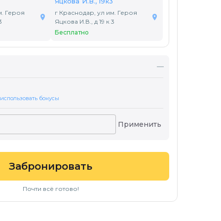
3
Яцкова И.В., 19к3
м. Героя
г Краснодар, ул им. Героя
3
Яцкова И.В., д 19 к 3
Бесплатно
—
 использовать бонусы
Применить
Забронировать
Почти всё готово!