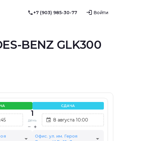
+7 (903) 985-30-77
Войти
DES-BENZ GLK300
ЧА
СДАЧА
1
день
роя
Офис. ул. им. Героя
arrow_drop_down
arrow_drop_down