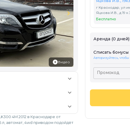
Яцкова И.В., 19к
г Краснодар, ул и
chevron_right
Яцкова И.В., д 19 к 
Бесплатно
Аренда (0 дней)
Списать бонусы
Авторизуйтесь, чтобы
Видео
Промокод
keyboard_arrow_down
keyboard_arrow_down
keyboard_arrow_down
K300 4M 2012 в Краснодаре от
5 л, автомат, 4wd приводом подойдёт