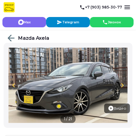
+7 (903) 985-30-77
Max
Telegram
Звонок
Mazda Axela
chevron_left
chevron_right
Видео
1 / 21