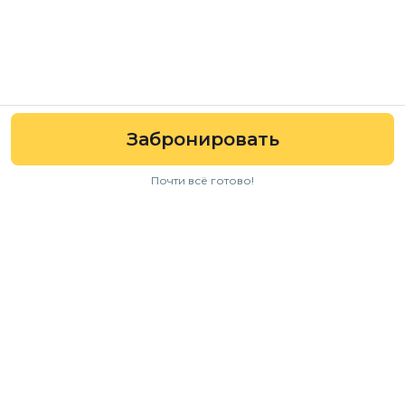
Забронировать
Почти всё готово!
Навигация
Авто
Условия аренды
Отзывы
FAQ
Для бизнеса