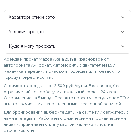
keyboard_arrow_down
Характеристики авто
keyboard_arrow_down
Условия аренды
keyboard_arrow_down
Куда я могу проехать
Аренда и прокат Mazda Axela 2014 в Краснодаре от
автопроката А-Прокат. Автомобиль с двигателем 1.5 л,
механика, передний приводом подойдёт для поездок по
городу и окрестностям.
Стоимость аренды — от 3 500 руб./сутки. Без залога, без
ограничений по пробегу, минимальный срок — 24 часа.
Оформление за 5 минут. Все авто проходят регулярное ТО и
выдаются чистыми, заправленными, с сезонной резиной.
Для бронирования выберите даты на сайте или свяжитесь с
нами в Telegram. Работаем с физическими и юридическими
лицами, принимаем оплату картой, наличными или на
расчётный счёт.