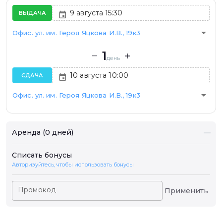
ВЫДАЧА
arrow_drop_down
Офис. ул. им. Героя Яцкова И.В., 19к3
1
день
СДАЧА
arrow_drop_down
Офис. ул. им. Героя Яцкова И.В., 19к3
Аренда (0 дней)
—
Списать бонусы
Авторизуйтесь, чтобы использовать бонусы
Промокод
Применить