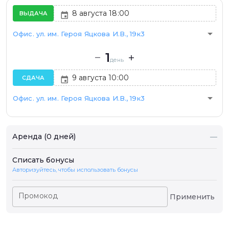
ВЫДАЧА
arrow_drop_down
Офис. ул. им. Героя Яцкова И.В., 19к3
1
день
СДАЧА
arrow_drop_down
Офис. ул. им. Героя Яцкова И.В., 19к3
Аренда (0 дней)
—
Списать бонусы
Авторизуйтесь, чтобы использовать бонусы
Промокод
Применить