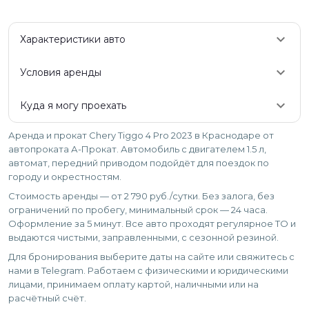
keyboard_arrow_down
Характеристики авто
keyboard_arrow_down
Условия аренды
keyboard_arrow_down
Куда я могу проехать
Аренда и прокат Chery Tiggo 4 Pro 2023 в Краснодаре от
автопроката А-Прокат. Автомобиль с двигателем 1.5 л,
автомат, передний приводом подойдёт для поездок по
городу и окрестностям.
Стоимость аренды — от 2 790 руб./сутки. Без залога, без
ограничений по пробегу, минимальный срок — 24 часа.
Оформление за 5 минут. Все авто проходят регулярное ТО и
выдаются чистыми, заправленными, с сезонной резиной.
Для бронирования выберите даты на сайте или свяжитесь с
нами в Telegram. Работаем с физическими и юридическими
лицами, принимаем оплату картой, наличными или на
расчётный счёт.