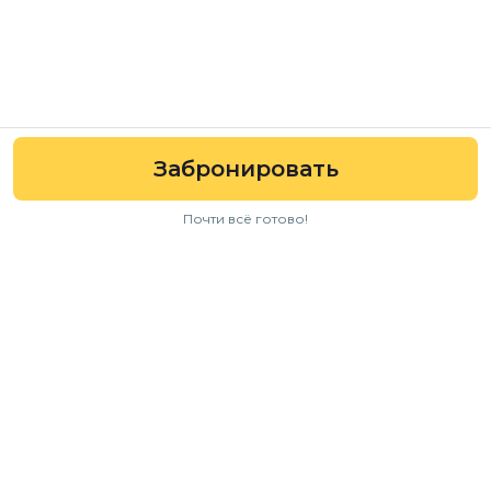
Забронировать
Почти всё готово!
Навигация
Авто
Условия аренды
Отзывы
FAQ
Для бизнеса