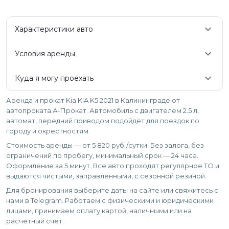
keyboard_arrow_down
Характеристики авто
keyboard_arrow_down
Условия аренды
keyboard_arrow_down
Куда я могу проехать
Аренда и прокат Kia KIA K5 2021 в Калининграде от
автопроката А-Прокат. Автомобиль с двигателем 2.5 л,
автомат, передний приводом подойдёт для поездок по
городу и окрестностям.
Стоимость аренды — от 5 820 руб./сутки. Без залога, без
ограничений по пробегу, минимальный срок — 24 часа.
Оформление за 5 минут. Все авто проходят регулярное ТО и
выдаются чистыми, заправленными, с сезонной резиной.
Для бронирования выберите даты на сайте или свяжитесь с
нами в Telegram. Работаем с физическими и юридическими
лицами, принимаем оплату картой, наличными или на
расчётный счёт.