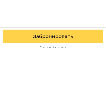
Забронировать
Почти всё готово!
Навигация
Авто
Условия аренды
Отзывы
FAQ
Для бизнеса