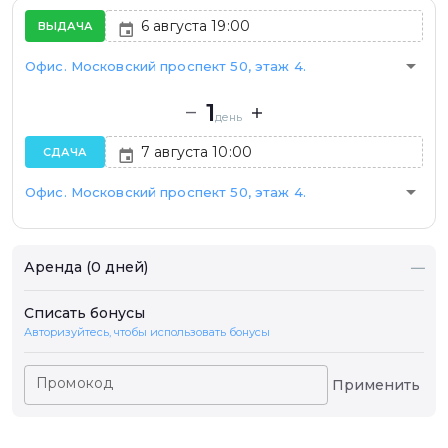
ВЫДАЧА
arrow_drop_down
Офис. Московский проспект 50, этаж 4.
1
день
СДАЧА
arrow_drop_down
Офис. Московский проспект 50, этаж 4.
Аренда (0 дней)
—
Списать бонусы
Авторизуйтесь, чтобы использовать бонусы
Промокод
Применить