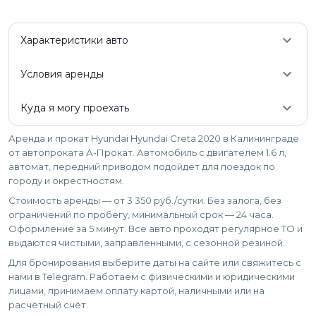
keyboard_arrow_down
Характеристики авто
keyboard_arrow_down
Условия аренды
keyboard_arrow_down
Куда я могу проехать
Аренда и прокат Hyundai Hyundai Creta 2020 в Калининграде
от автопроката А-Прокат. Автомобиль с двигателем 1.6 л,
автомат, передний приводом подойдёт для поездок по
городу и окрестностям.
Стоимость аренды — от 3 350 руб./сутки. Без залога, без
ограничений по пробегу, минимальный срок — 24 часа.
Оформление за 5 минут. Все авто проходят регулярное ТО и
выдаются чистыми, заправленными, с сезонной резиной.
Для бронирования выберите даты на сайте или свяжитесь с
нами в Telegram. Работаем с физическими и юридическими
лицами, принимаем оплату картой, наличными или на
расчётный счёт.