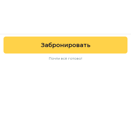
Забронировать
Почти всё готово!
Навигация
Авто
Условия аренды
Отзывы
FAQ
Для бизнеса