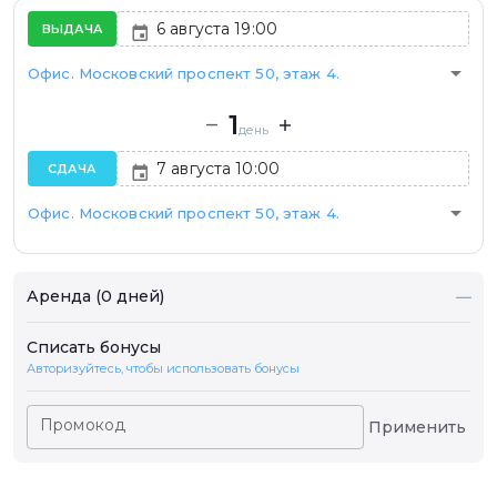
ВЫДАЧА
arrow_drop_down
Офис. Московский проспект 50, этаж 4.
1
день
СДАЧА
arrow_drop_down
Офис. Московский проспект 50, этаж 4.
Аренда (0 дней)
—
Списать бонусы
Авторизуйтесь, чтобы использовать бонусы
Промокод
Применить