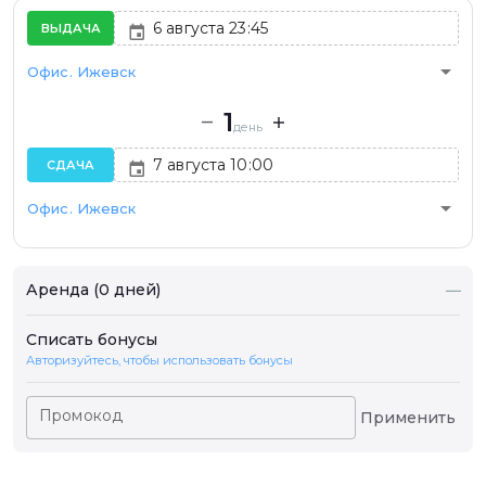
ВЫДАЧА
arrow_drop_down
Офис. Ижевск
1
день
СДАЧА
arrow_drop_down
Офис. Ижевск
Аренда (0 дней)
—
Списать бонусы
Авторизуйтесь, чтобы использовать бонусы
Промокод
Применить