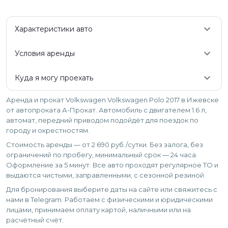
keyboard_arrow_down
Характеристики авто
keyboard_arrow_down
Условия аренды
keyboard_arrow_down
Куда я могу проехать
Аренда и прокат Volkswagen Volkswagen Polo 2017 в Ижевске
от автопроката А-Прокат. Автомобиль с двигателем 1.6 л,
автомат, передний приводом подойдёт для поездок по
городу и окрестностям.
Стоимость аренды — от 2 690 руб./сутки. Без залога, без
ограничений по пробегу, минимальный срок — 24 часа.
Оформление за 5 минут. Все авто проходят регулярное ТО и
выдаются чистыми, заправленными, с сезонной резиной.
Для бронирования выберите даты на сайте или свяжитесь с
нами в Telegram. Работаем с физическими и юридическими
лицами, принимаем оплату картой, наличными или на
расчётный счёт.