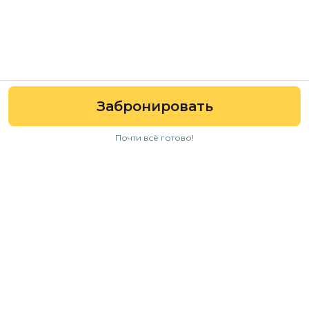
Забронировать
Почти всё готово!
Навигация
Авто
Условия аренды
Отзывы
FAQ
Для бизнеса