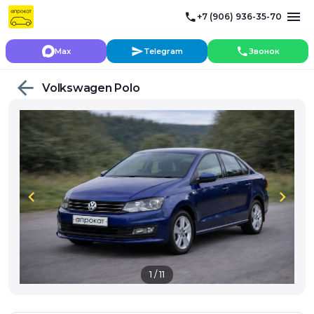
+7 (906) 936-35-70
Max
Telegram
Звонок
Volkswagen Polo
chevron_left
chevron_right
1 / 11