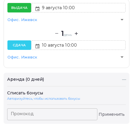
ВЫДАЧА
arrow_drop_down
Офис. Ижевск
1
день
СДАЧА
arrow_drop_down
Офис. Ижевск
Аренда (0 дней)
—
Списать бонусы
Авторизуйтесь, чтобы использовать бонусы
Промокод
Применить