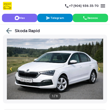
+7 (906) 936-35-70
Max
Telegram
Звонок
Skoda Rapid
chevron_left
chevron_right
1 / 11