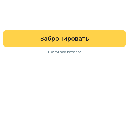
Забронировать
Почти всё готово!
Навигация
Авто
Условия аренды
Отзывы
FAQ
Для бизнеса