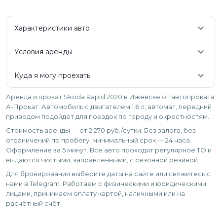
keyboard_arrow_down
Характеристики авто
keyboard_arrow_down
Условия аренды
keyboard_arrow_down
Куда я могу проехать
Аренда и прокат Skoda Rapid 2020 в Ижевске от автопроката
А-Прокат. Автомобиль с двигателем 1.6 л, автомат, передний
приводом подойдёт для поездок по городу и окрестностям.
Стоимость аренды — от 2 270 руб./сутки. Без залога, без
ограничений по пробегу, минимальный срок — 24 часа.
Оформление за 5 минут. Все авто проходят регулярное ТО и
выдаются чистыми, заправленными, с сезонной резиной.
Для бронирования выберите даты на сайте или свяжитесь с
нами в Telegram. Работаем с физическими и юридическими
лицами, принимаем оплату картой, наличными или на
расчётный счёт.