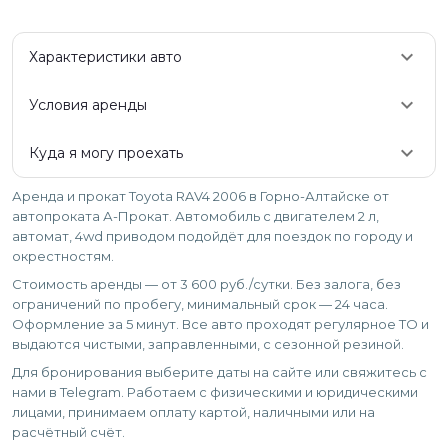
keyboard_arrow_down
Характеристики авто
keyboard_arrow_down
Условия аренды
keyboard_arrow_down
Куда я могу проехать
Аренда и прокат Toyota RAV4 2006 в Горно-Алтайске от
автопроката А-Прокат. Автомобиль с двигателем 2 л,
автомат, 4wd приводом подойдёт для поездок по городу и
окрестностям.
Стоимость аренды — от 3 600 руб./сутки. Без залога, без
ограничений по пробегу, минимальный срок — 24 часа.
Оформление за 5 минут. Все авто проходят регулярное ТО и
выдаются чистыми, заправленными, с сезонной резиной.
Для бронирования выберите даты на сайте или свяжитесь с
нами в Telegram. Работаем с физическими и юридическими
лицами, принимаем оплату картой, наличными или на
расчётный счёт.