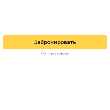
Забронировать
Почти всё готово!
Навигация
Авто
Условия аренды
Отзывы
FAQ