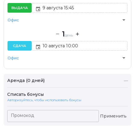
ВЫДАЧА
arrow_drop_down
Офис
1
день
СДАЧА
arrow_drop_down
Офис
Аренда (0 дней)
—
Списать бонусы
Авторизуйтесь, чтобы использовать бонусы
Промокод
Применить