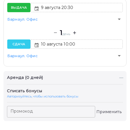
ВЫДАЧА
arrow_drop_down
Барнаул. Офис
1
день
СДАЧА
arrow_drop_down
Барнаул. Офис
Аренда (0 дней)
—
Списать бонусы
Авторизуйтесь, чтобы использовать бонусы
Промокод
Применить