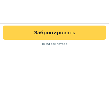
Забронировать
Почти всё готово!
Навигация
Авто
Условия аренды
Отзывы
FAQ
Для бизнеса