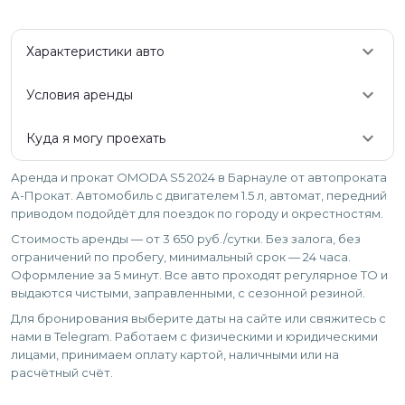
keyboard_arrow_down
Характеристики авто
keyboard_arrow_down
Условия аренды
keyboard_arrow_down
Куда я могу проехать
Аренда и прокат OMODA S5 2024 в Барнауле от автопроката
А-Прокат. Автомобиль с двигателем 1.5 л, автомат, передний
приводом подойдёт для поездок по городу и окрестностям.
Стоимость аренды — от 3 650 руб./сутки. Без залога, без
ограничений по пробегу, минимальный срок — 24 часа.
Оформление за 5 минут. Все авто проходят регулярное ТО и
выдаются чистыми, заправленными, с сезонной резиной.
Для бронирования выберите даты на сайте или свяжитесь с
нами в Telegram. Работаем с физическими и юридическими
лицами, принимаем оплату картой, наличными или на
расчётный счёт.