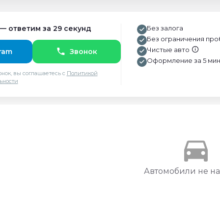
 — ответим за 29 секунд
Без залога
Без ограничения про
Чистые авто
ram
Звонок
Оформление за 5 мин
нок, вы соглашаетесь с
Политикой
ьности
directions_car
Автомобили не н