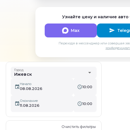
Узнайте цену и наличие авто
Max
Teleg
Переходя в мессенджер или совершая зво
конфиденциал
Город
arrow_drop_down
Ижевск
Начало
10:00
08.08.2026
Окончание
10:00
11.08.2026
Очистить фильтры